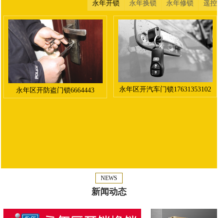
永年开锁
永年换锁
永年修锁
遥控
永年区开汽车门锁17631353102
永年区开防盗门锁6664443
NEWS
新闻动态