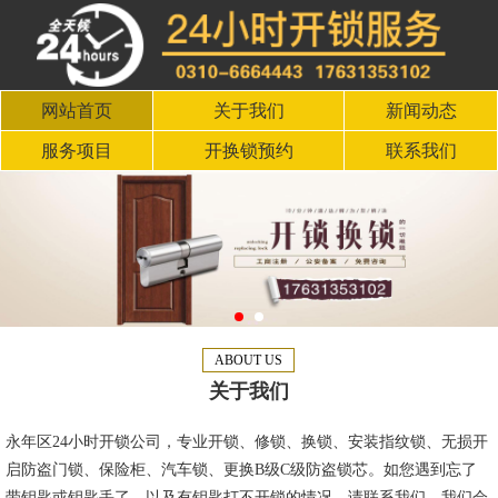
网站首页
关于我们
新闻动态
服务项目
开换锁预约
联系我们
ABOUT US
关于我们
永年区24小时开锁公司，专业开锁、修锁、换锁、安装指纹锁、无损开
启防盗门锁、保险柜、汽车锁、更换B级C级防盗锁芯。如您遇到忘了
带钥匙或钥匙丢了，以及有钥匙打不开锁的情况，请联系我们，我们会